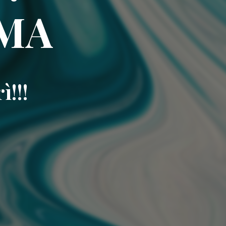
RMA
ì!!!