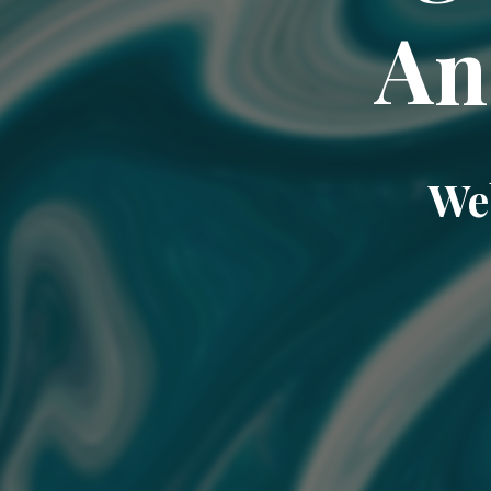
An
Web